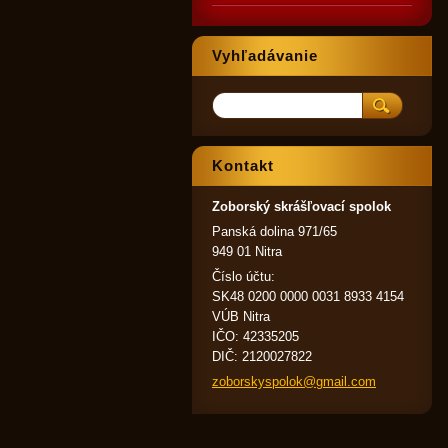
Vyhľadávanie
Kontakt
Zoborský skrášľovací spolok
Panská dolina 971/65
949 01 Nitra
Číslo účtu:
SK48 0200 0000 0031 8933 4154
VÚB Nitra
IČO: 42335205
DIČ: 2120027822
zoborsky
spolok@g
mail.com